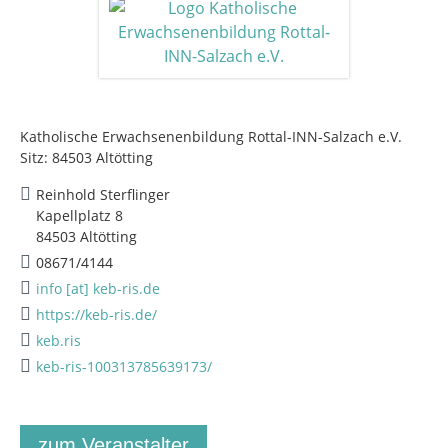
Katholische Erwachsenenbildung Rottal-INN-Salzach e.V.
Sitz: 84503 Altötting
Reinhold Sterflinger
Kapellplatz 8
84503 Altötting
08671/4144
info [at] keb-ris.de
https://keb-ris.de/
keb.ris
keb-ris-100313785639173/
zum Veranstalter