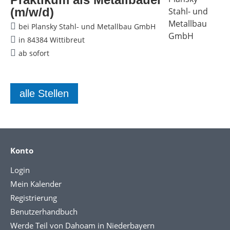
(m/w/d)
bei Plansky Stahl- und Metallbau GmbH
in 84384 Wittibreut
ab sofort
alle Stellen
Konto
Login
Mein Kalender
Registrierung
Benutzerhandbuch
Werde Teil von Dahoam in Niederbayern