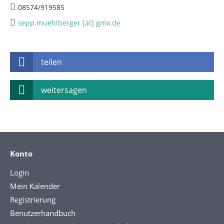
08574/919585
sepp.muehlberger [at] gmx.de
teilen
weitersagen
Konto
Login
Mein Kalender
Registrierung
Benutzerhandbuch