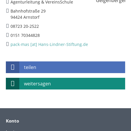
Agenturleitung & VereinsSchule
Bahnhofstraße 29
94424 Arnstorf
08723 20-2522
0151 70344828
pack-mas [at] Hans-Lindner-Stiftung.de
teilen
weitersagen
Konto