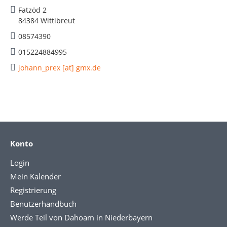
Fatzöd 2
84384 Wittibreut
08574390
015224884995
johann_prex [at] gmx.de
Konto
Login
Mein Kalender
Registrierung
Benutzerhandbuch
Werde Teil von Dahoam in Niederbayern